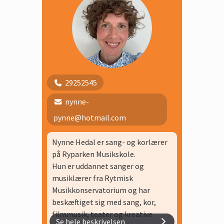
Store Kor
Voksenkor
29252545
nynne-
pynne@hotmail.com
Nynne Hedal er sang- og korlærer
på Ryparken Musikskole.
Hun er uddannet sanger og
musiklærer fra Rytmisk
Musikkonservatorium og har
beskæftiget sig med sang, kor,
filmmusik, teater og kreative
Se hele beskrivelsen