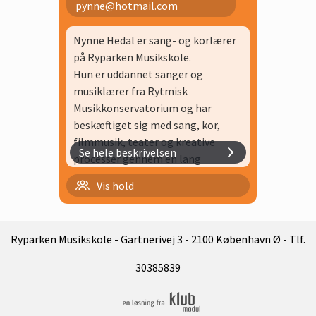
pynne@hotmail.com
Nynne Hedal er sang- og korlærer
på Ryparken Musikskole.
Hun er uddannet sanger og
musiklærer fra Rytmisk
Musikkonservatorium og har
beskæftiget sig med sang, kor,
filmmusik, teater og kreative
Se hele beskrivelsen
processer gennem en lang
årrække.
Juniorkor
Vis hold
I undervisningen lægger hun vægt
på at skabe et trygt rum med plads
Klippekort sang 40 min
til fordybelse, nysgerrighed, leg og
Ryparken Musikskole - Gartnerivej 3 - 2100 København Ø - Tlf.
Sang 20 min
udvikling, hvor udgangspunktet
altid er det, der inspirerer og
Sang 30 min 2 elever
30385839
motiverer eleverne.
Sang 30 min