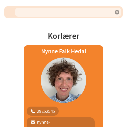
Korlærer
Nynne Falk Hedal
29252545
nynne-