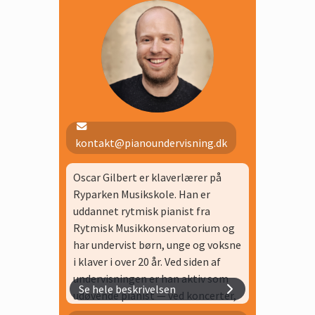
kontakt@pianoundervisning.dk
Oscar Gilbert er klaverlærer på
Ryparken Musikskole. Han er
uddannet rytmisk pianist fra
Rytmisk Musikkonservatorium og
har undervist børn, unge og voksne
i klaver i over 20 år. Ved siden af
undervisningen er han aktiv som
Se hele beskrivelsen
udøvende pianist — ved koncerter,
jazzfestivaler og som pianist i