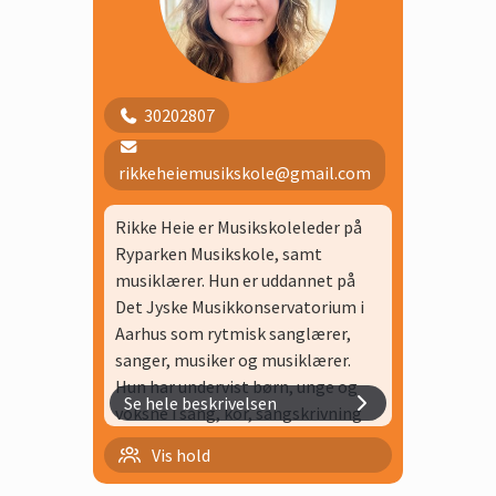
Store Kor
Voksenkor
30202807
rikkeheiemusikskole@gmail.com
Rikke Heie er Musikskoleleder på
Ryparken Musikskole, samt
musiklærer. Hun er uddannet på
Det Jyske Musikkonservatorium i
Aarhus som rytmisk sanglærer,
sanger, musiker og musiklærer.
Hun har undervist børn, unge og
Se hele beskrivelsen
voksne i sang, kor, sangskrivning
og musik i over 25 år. Blandt andet
Minikor
Vis hold
på Skuespiller Akademiet,
Musikpædagogiske