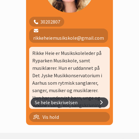
Klippekort klaver 40 min
Minikor
30202807
Sammenspil 4. klasse, Hold 1
rikkeheiemusikskole@gmail.com
Sammenspil 4. klasse, Hold 2
Rikke Heie er Musikskoleleder på
Ryparken Musikskole, samt
musiklærer. Hun er uddannet på
Det Jyske Musikkonservatorium i
Aarhus som rytmisk sanglærer,
sanger, musiker og musiklærer.
Hun har undervist børn, unge og
Se hele beskrivelsen
voksne i sang, kor, sangskrivning
og musik i over 25 år. Blandt andet
Minikor
Vis hold
på Skuespiller Akademiet,
Musikpædagogiske
Rytmehans
efteruddannelseskurser, Rytmisk