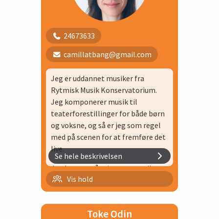
24673633
camillatbang@gmail.com
Jeg er uddannet musiker fra
Rytmisk Musik Konservatorium.
Jeg komponerer musik til
teaterforestillinger for både børn
og voksne, og så er jeg som regel
med på scenen for at fremføre det
live.
Se hele beskrivelsen
Jeg laver også min egen musik og
Sammenspil 3. klasse 1
Vis hold
spiller løbende koncerter. Jeg
synger og spiller på mange
Sammenspil 2. klasse 2
forskellige instrumenter, men på
Toke Odin
min egen måde, hvor jeg prøver
Sangskrivning