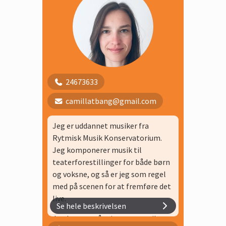
Klaver 30 min
Klaver 30 min
Klaver 30 min
Klippekort klaver 40 min
Minikor
24673633
Sammenspil 4. klasse, Hold 1
camillatbang@gmail.com
Sammenspil 4. klasse, Hold 2
Jeg er uddannet musiker fra
Rytmisk Musik Konservatorium.
Jeg komponerer musik til
teaterforestillinger for både børn
og voksne, og så er jeg som regel
med på scenen for at fremføre det
live.
Se hele beskrivelsen
Jeg laver også min egen musik og