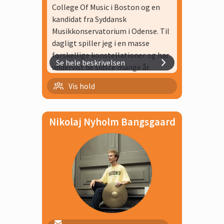
College Of Music i Boston og en
kandidat fra Syddansk
Musikkonservatorium i Odense. Til
dagligt spiller jeg i en masse
forskellige konstellationer og har
Se hele beskrivelsen
undervist de sidste mange år.
Klippekort trommer 40 min
Vis hold
Trommer 20 min
Nikolaj Nyholm Bangsgaard
Trommer 30 min 2 elever
Trommer 30 min