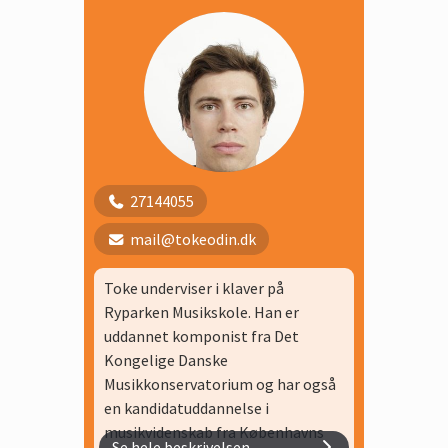
mig frem til det jeg synes lyder
godt.
Jeg elsker at lave musik fordi det
giver mig et kæmpe frirum og et
sted hvor jeg kan fordybe mig og
skabe et personligt udtryk. Jeg har
undervist i sangskrivning på bl.a på
Scene N og i Teatermejeriet -
27144055
begge teaterskoler for børn og
mail@tokeodin.dk
unge.
Toke underviser i klaver på
Ryparken Musikskole. Han er
uddannet komponist fra Det
Kongelige Danske
Musikkonservatorium og har også
en kandidatuddannelse i
musikvidenskab fra Københavns
Se hele beskrivelsen