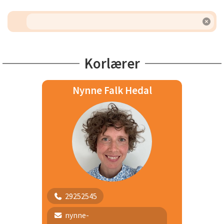
Korlærer
Nynne Falk Hedal
29252545
nynne-