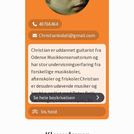
Lille Skole.
40766464
Christiankidall@gmail.com
Christian er uddannet guitarist fra
Odense Musikkonservatorium og
har stor undervisningserfaring fra
forskellige musikskoler,
aftenskoler og friskoler.Christian
er desuden udøvende musiker og
har bl.a. spillet med Peter Belli,
Se hele beskrivelsen
Søs Fenger, Claus Hempler, Bo
Stief, Hans Ulrik m.fl.
Caroline guitar/elbas 20 min
Vis hold
Caroline guitar/elbas 30 min