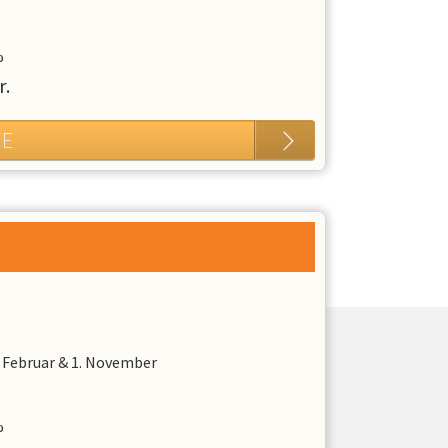
%
r.
TE
. Februar
&
1. November
%