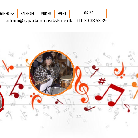
LOG IND
G INFO
KALENDER
PRISER
EVENT
admin@ryparkenmusikskole.dk
-
tlf. 30 38 58 39