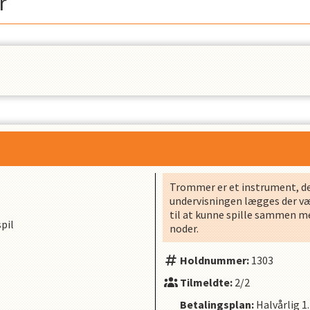
r
Trommer er et instrument, der e
undervisningen lægges der væ
til at kunne spille sammen me
pil
noder.
Holdnummer:
1303
Tilmeldte:
2/2
Betalingsplan:
Halvårlig
1