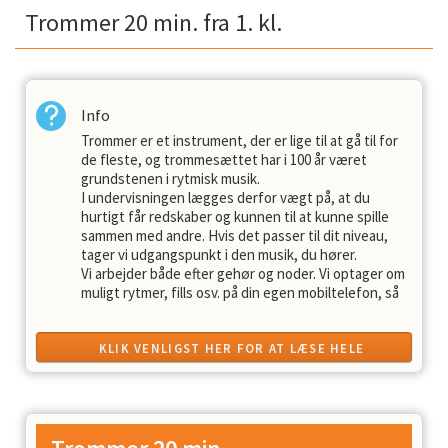
Trommer 20 min. fra 1. kl.
Info
Trommer er et instrument, der er lige til at gå til for
de fleste, og trommesættet har i 100 år været
grundstenen i rytmisk musik.
I undervisningen lægges derfor vægt på, at du
hurtigt får redskaber og kunnen til at kunne spille
sammen med andre. Hvis det passer til dit niveau,
tager vi udgangspunkt i den musik, du hører.
Vi arbejder både efter gehør og noder. Vi optager om
muligt rytmer, fills osv. på din egen mobiltelefon, så
du får din lektie med hjem, samtidig kan optagelsen
hjælpe dig med at omsætte noderne til musik.
Af udstyr kræves som minimum trommestikker og
KLIK VENLIGST HER FOR AT LÆSE HELE
øvetromme. Du er velkommen til at kontakte læreren
BESKRIVELSEN
før evt. køb for at få vejledning.