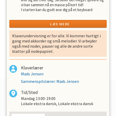
vi kan sammen nå en masse på kort tid!
I starten kan du godt øve dig på et keyboard
derhjemme. Men senere er det bedst med et klaver
eller digital-klaver med vægtede tangenter.
LÆS MERE
Klaverundervisning er for alle. Vi kommer hurtigt i
gang med akkorder og små melodier. Vi arbejder
også med noder, pauser og alle de andre sorte
klatter på nodepapiret.
Klaverlærer
Mads Jensen
Sammenspilslærer
:
Mads Jensen
Tid/Sted
Mandag
13:00-19:00
Lokale ekstra dansk, Lokale ekstra dansk