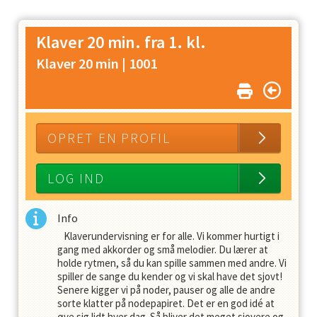
Klaver 20 min. fra 1. kl.
Klaver 20 min |
1001
OPRET EN PROFIL
LOG IND
Info
Klaverundervisning er for alle. Vi kommer hurtigt i
gang med akkorder og små melodier. Du lærer at
holde rytmen, så du kan spille sammen med andre. Vi
spiller de sange du kender og vi skal have det sjovt!
Senere kigger vi på noder, pauser og alle de andre
sorte klatter på nodepapiret. Det er en god idé at
øve sig lidt hver dag. Så bliver det meget sjovere og